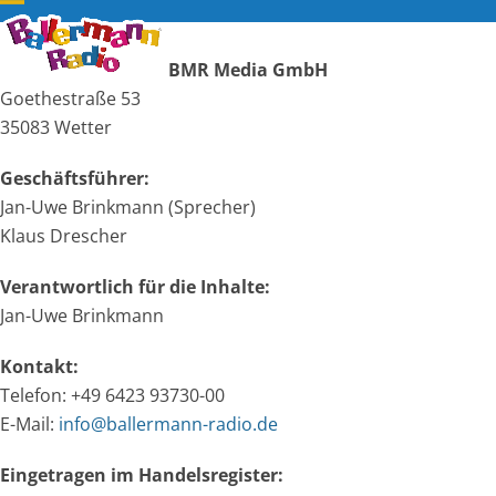
Skip
Open
Close
to
mobile
mobile
BMR Media GmbH
content
Goethestraße 53
menu
menu
35083 Wetter
Geschäftsführer:
Jan-Uwe Brinkmann (Sprecher)
Klaus Drescher
Verantwortlich für die Inhalte:
Jan-Uwe Brinkmann
Kontakt:
Telefon: +49 6423 93730-00
E-Mail:
info@ballermann-radio.de
Eingetragen im Handelsregister: